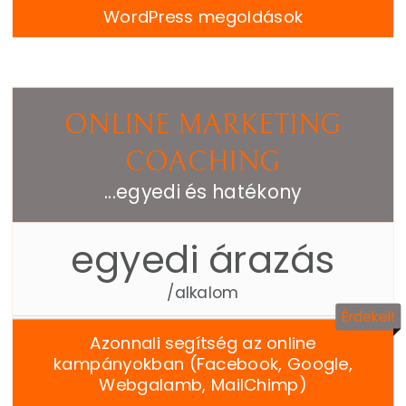
WordPress megoldások
ONLINE MARKETING
COACHING
...egyedi és hatékony
egyedi árazás
/alkalom
Érdekel!
Azonnali segítség az online
kampányokban (Facebook, Google,
Webgalamb, MailChimp)