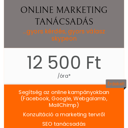
ONLINE MARKETING
TANÁCSADÁS
...gyors kérdés, gyors válasz
skypeon
12 500 Ft
/óra*
Érdekel!
Segítség az online kampányokban
(Facebook, Google, Webgalamb,
MailChimp)
Konzultáció a marketing tervről
SEO tanácsadás