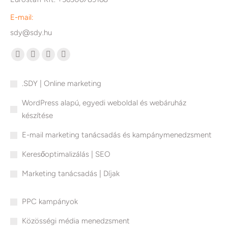
E-mail:
sdy@sdy.hu
Find us on:
Facebook
Linkedin
Mail
Website
page
page
page
page
.SDY | Online marketing
opens
opens
opens
opens
in
in
in
in
WordPress alapú, egyedi weboldal és webáruház
new
new
new
new
készítése
window
window
window
window
E-mail marketing tanácsadás és kampánymenedzsment
Keresőoptimalizálás | SEO
Marketing tanácsadás | Díjak
PPC kampányok
Közösségi média menedzsment