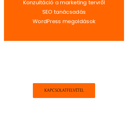
Konzultáció a marketing tervről
SEO tanácsadás
WordPress megoldások
KAPCSOLATFELVÉTEL