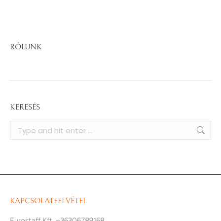
RÓLUNK
KERESÉS
Search:
KAPCSOLATFELVÉTEL
Eurostaff Kft. +36306789168