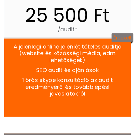
25 500 Ft
/audit*
Érdekel!
A jelenlegi online jelenlét tételes auditja
(website és közösségi média, edm
lehetőségek)
SEO audit és ajánlások
1 órás skype konzultáció az audit
eredményéről és továbblépési
javaslatokról