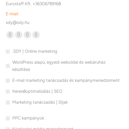
Eurostaff Kft. +36306789168
E-mail:
sdy@sdy.hu
Find us on:
Facebook
Linkedin
Mail
Website
page
page
page
page
.SDY | Online marketing
opens
opens
opens
opens
in
in
in
in
WordPress alapú, egyedi weboldal és webáruház
new
new
new
new
készítése
window
window
window
window
E-mail marketing tanácsadás és kampánymenedzsment
Keresőoptimalizálás | SEO
Marketing tanácsadás | Díjak
PPC kampányok