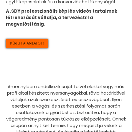
ügyfélkapcsolatok és a konverziók hatékonyságát.
A .SDY professzionális képi és videós tartalmak
létrehozását vállalja, a tervezéstől a
megvalósításig
.
KÉRJEN AJÁNLATOT!
Amennyiben rendelkezik saját felvételekkel vagy más
profi által készített nyersanyagokkal, rövid határidővel
vállaljuk azok szerkesztését és összevágását. Ilyen
esetben a vágási és szerkesztési folyamat során
csatlakozunk a gyártáshoz, biztosítva, hogy a
végeredmény pontosan tükrözze elképzeléseit. Önnek
csupán annyit kell tennie, hogy megosztja velünk a
kívánt eredményt, és átadja a lehető legjobb