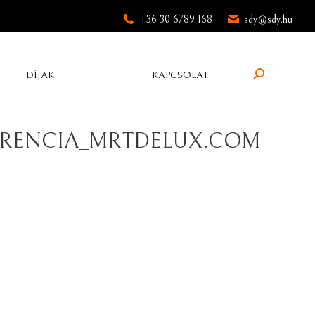
+36 30 6789 168
sdy@sdy.hu
Search:
DÍJAK
KAPCSOLAT
ERENCIA_MRTDELUX.COM