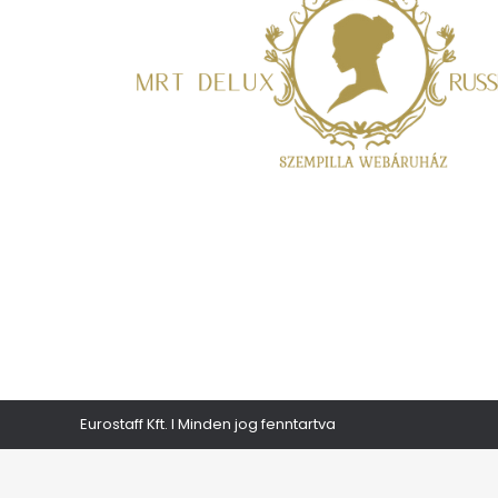
Eurostaff Kft. I Minden jog fenntartva