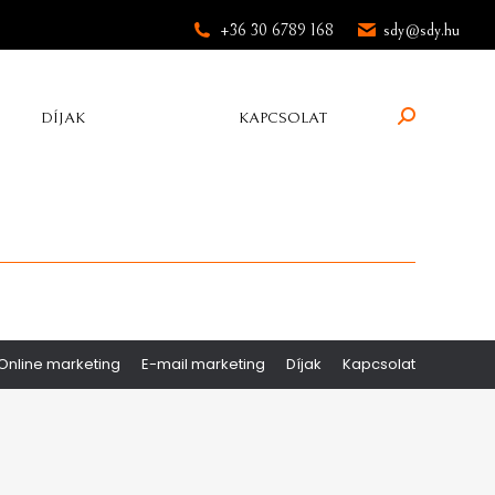
+36 30 6789 168
sdy@sdy.hu
Search:
DÍJAK
KAPCSOLAT
Online marketing
E-mail marketing
Díjak
Kapcsolat