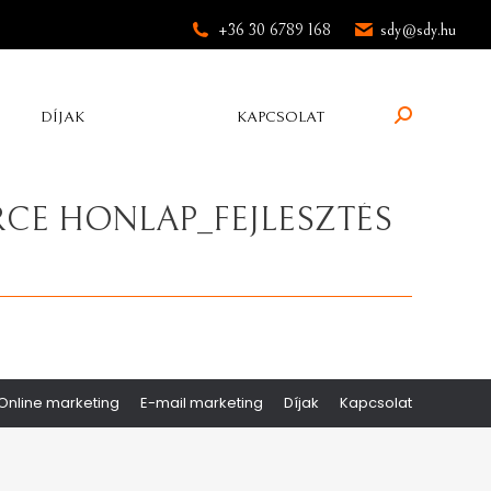
+36 30 6789 168
sdy@sdy.hu
Search:
DÍJAK
KAPCSOLAT
E HONLAP_FEJLESZTÉS
Online marketing
E-mail marketing
Díjak
Kapcsolat